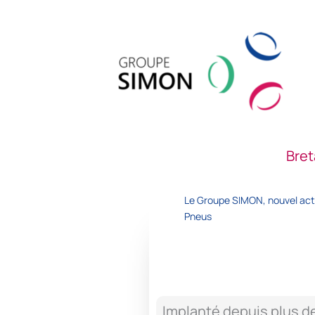
Aller
au
contenu
Bre
Le Groupe SIMON, nouvel acti
Pneus
Implanté depuis plus d