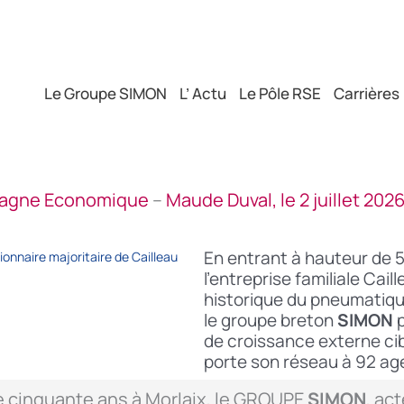
Le Groupe SIMON
L’ Actu
Le Pôle RSE
Carrières
tagne Economique
–
Maude Duval, le 2 juillet 20
En entrant à hauteur de 5
onnaire majoritaire de Cailleau
l’entreprise familiale Cai
historique du pneumatique
le groupe breton
SIMON
de croissance externe cib
porte son réseau à 92 ag
e cinquante ans à Morlaix, le GROUPE
SIMON
, ac