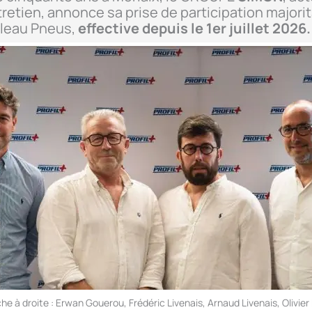
retien, annonce sa prise de participation majorit
lleau Pneus,
effective depuis le 1er juillet 2026.
e à droite : Erwan Gouerou, Frédéric Livenais, Arnaud Livenais, Olivie